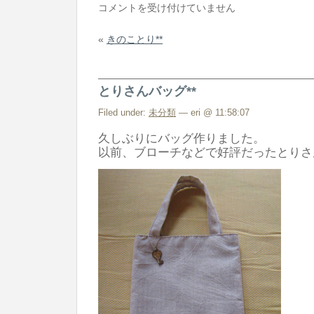
と
コメントを受け付けていません
り
«
きのことり**
さ
ん
フ
とりさんバッグ**
ェ
ル
Filed under:
未分類
— eri @ 11:58:07
ト
久しぶりにバッグ作りました。
ポ
以前、ブローチなどで好評だったとりさ
ー
チ
*
は