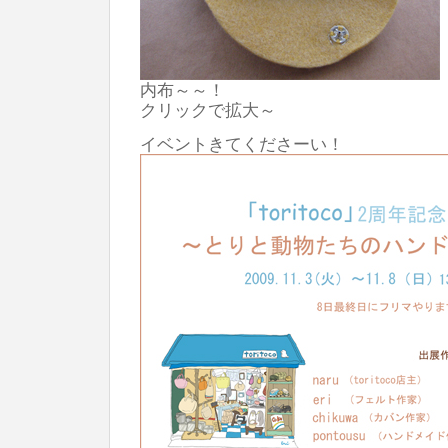
内布～～！
クリックで拡大～
イベントきてくださーい！