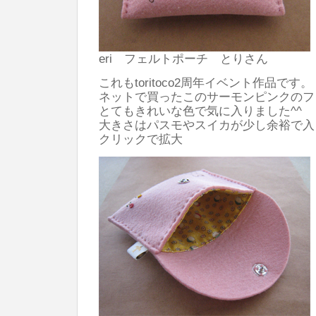
eri フェルトポーチ とりさん
これもtoritoco2周年イベント作品です。
ネットで買ったこのサーモンピンクのフ
とてもきれいな色で気に入りました^^
大きさはパスモやスイカが少し余裕で入
クリックで拡大