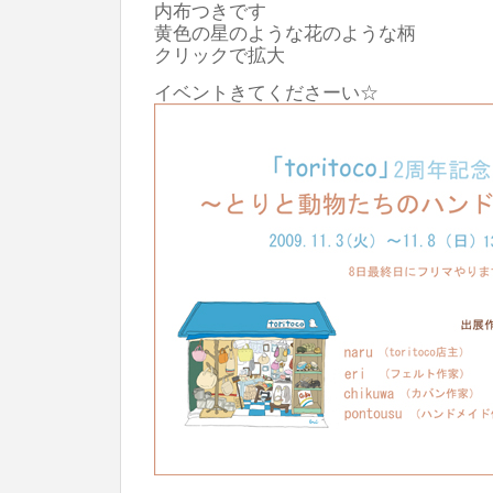
内布つきです
黄色の星のような花のような柄
クリックで拡大
イベントきてくださーい☆