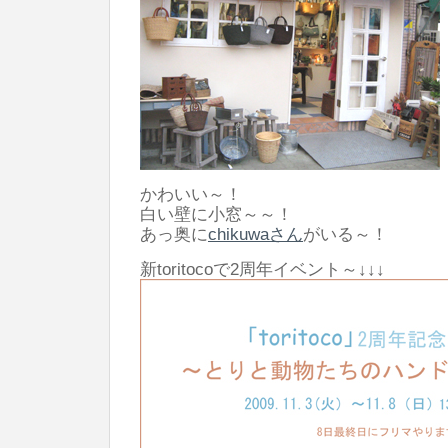
かわいい～！
白い壁に小窓～～！
あっ奥に
chikuwaさん
がいる～！
新toritocoで2周年イベント～↓↓↓