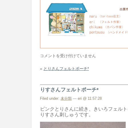
か
コメントを受け付けていません
わ
«
とりさんフェルトポーチ*
い
い
～
りすさんフェルトポーチ*
*
は
Filed under:
未分類
— eri @ 11:57:28
ピンクとりさんに続き、きいろフェルト
りすさん刺しゅうです。