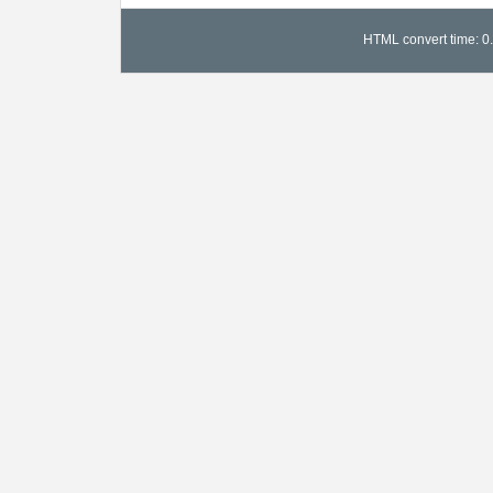
ス
HTML convert time: 0
ト
ラ
ッ
プ
*
は