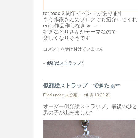
toritoco２周年イベントがあります
もう作家さんのブログでも紹介してくれ
eriも作品作らなきゃ～～
好きなとりさんがテーマなので
楽しくなりそうです
お
コメントを受け付けていません
知
«
似顔絵ストラップ*
ら
せ
～
似顔絵ストラップ できたぁ**
～
*
Filed under:
未分類
— eri @ 19:22:21
は
オーダー似顔絵ストラップ、最後のひと
男の子が出来ました*