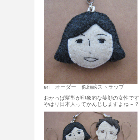
eri オーダー 似顔絵ストラップ
おかっぱ髪型が印象的な笑顔の女性です
やはり日本人ってかんじしますよね～？