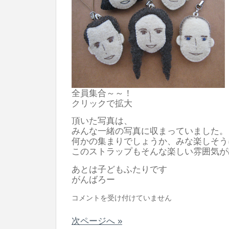
全員集合～～！
クリックで拡大
頂いた写真は、
みんな一緒の写真に収まっていました。
何かの集まりでしょうか、みな楽しそう
このストラップもそんな楽しい雰囲気が
あとは子どもふたりです
がんばろー
似
コメントを受け付けていません
顔
次ページへ »
絵