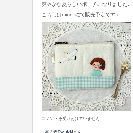
爽やかな夏らしいポーチになりました♪
こちらはminneにて販売予定です♪
か
コメントを受け付けていません
も
«
高円寺Too-tickiさん