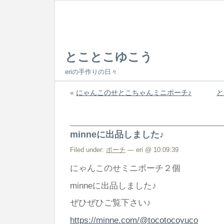
とことこゆこう
eriの手作りの日々
«
にゃんこのせとこちゃんミニポーチ♪
と
minneに出品しました♪
Filed under:
ポーチ
— eri @ 10:09:39
にゃんこのせミニポーチ２個
minneに出品しました♪
ぜひぜひご覧下さい♪
https://minne.com/@tocotocoyuco