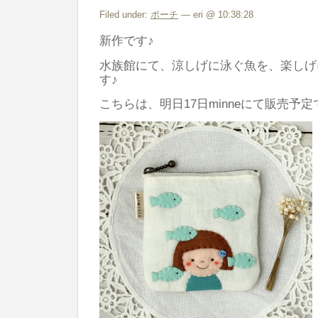
し
Filed under:
ポーチ
— eri @ 10:38:28
た
新作です♪
♪
水族館にて、涼しげに泳ぐ魚を、楽しげ
は
す♪
こちらは、明日17日minneにて販売予定