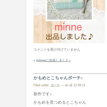
minne
コメントを受け付けていません
に
«
minneに出品しました♪
出
品
し
かもめとこちゃんポーチ♪
ま
し
Filed under:
ポーチ
— eri @ 12:49:12
た
新作です♪
♪
かもめを見つめるとこちゃん
は