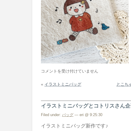
と
コメントを受け付けていません
こ
«
イラストミニバッグ
とこち
ち
ゃ
ん
イラストミニバッグとコトリスさん企
の
イ
Filed under:
バッグ
— eri @ 9:25:30
ラ
イラストミニバッグ新作です♪
ス