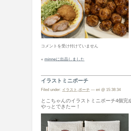
お
コメントを受け付けていません
料
«
minneに出品しました
理
♪
は
イラストミニポーチ
Filed under:
イラスト
,
ポーチ
— eri @ 15:38:34
とこちゃんのイラストミニポーチ4個完
やっとできたー！