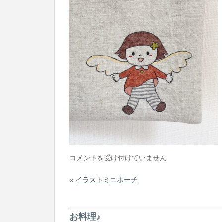
イ
コメントを受け付けていません
ラ
«
イラストミニポーチ
ス
ト
ミ
お料理♪
ニ