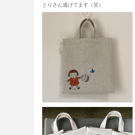
とりさん逃げてます（笑）
ト
ミ
ニ
バ
ッ
グ
は