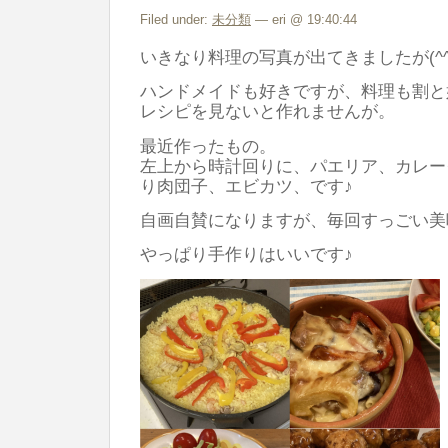
バ
Filed under:
未分類
— eri @ 19:40:44
ッ
いきなり料理の写真が出てきましたが(^^
グ
ハンドメイドも好きですが、料理も割と
は
レシピを見ないと作れませんが。
最近作ったもの。
左上から時計回りに、パエリア、カレー
り肉団子、エビカツ、です♪
自画自賛になりますが、毎回すっごい美
やっぱり手作りはいいです♪