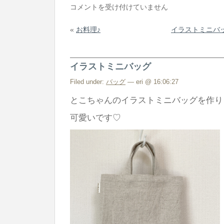
イ
コメントを受け付けていません
ラ
«
お料理♪
イラストミニバ
ス
ト
ミ
イラストミニバッグ
ニ
バ
Filed under:
バッグ
— eri @ 16:06:27
ッ
とこちゃんのイラストミニバッグを作り
グ
可愛いです♡
と
コ
ト
リ
ス
さ
ん
企
画