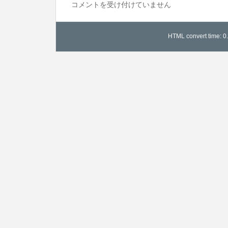
イ
コメントを受け付けていません
ラ
ス
HTML convert time: 0
ト
ポ
ー
チ
図
案
は