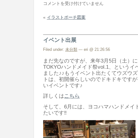
minne
コメントを受け付けていません
に
«
イラストポーチ図案
出
品
し
イベント出展
ま
し
Filed under:
未分類
— eri @ 21:26:56
た
まだ先なのですが、来年3月5日（土）
は
TOKYOハンドメイド祭vol.1、という
ました♪♪もうイベント出たくてウズウズ
トは、初開催らしいのでドキドキですが
いイベントです♪
詳しくは
こちら
そして、6月には、ヨコハマハンドメイ
たいです‼︎