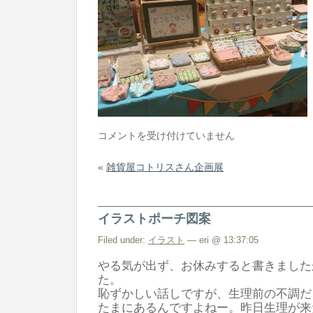
イ
コメントを受け付けていません
ベ
«
雑貨屋コトリスさん企画展
ン
ト
出
イラストポーチ図案
展
は
Filed under:
イラスト
— eri @ 13:37:05
やる気が出ず、お休みすると書きました
た。
恥ずかしい話しですが、生理前の不調だ
たまにあるんですよねー。昨日生理が来