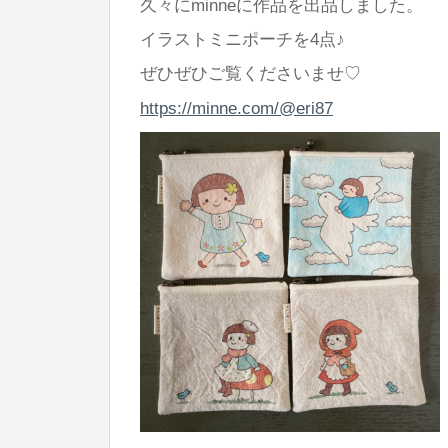
久々にminneに作品を出品しました。
チ
イラストミニポーチを4点♪
は
ぜひぜひご覧くださいませ♡
https://minne.com/@eri87