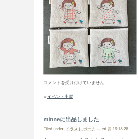
イ
コメントを受け付けていません
ラ
«
イベント出展
ス
ト
ミ
minneに出品しました
ニ
ポ
Filed under:
イラスト
,
ポーチ
— eri @ 16:18:28
ー