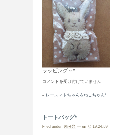
ラッピング～*
う
コメントを受け付けていません
さ
«
レースマトちゃん＆ねこちゃん*
ち
ゃ
ん
トートバッグ*
**
は
Filed under:
未分類
— eri @ 19:24:59