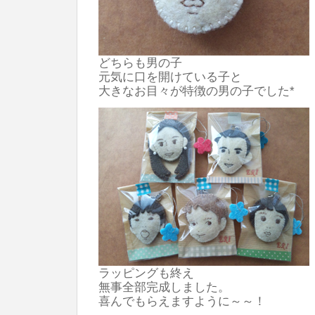
どちらも男の子
元気に口を開けている子と
大きなお目々が特徴の男の子でした*
ラッピングも終え
無事全部完成しました。
喜んでもらえますように～～！