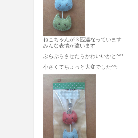
ねこちゃんが３匹連なっています
みんな表情が違います
ぶらぶらさせたらかわいいかと^^*
小さくてちょっと大変でした^^;