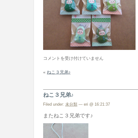
み
コメントを受け付けていません
ど
«
ねこ３兄弟♪
り
マ
ト
ねこ３兄弟♪
ち
ゃ
Filed under:
未分類
— eri @ 16:21:37
ん
またねこ３兄弟です♪
*
は