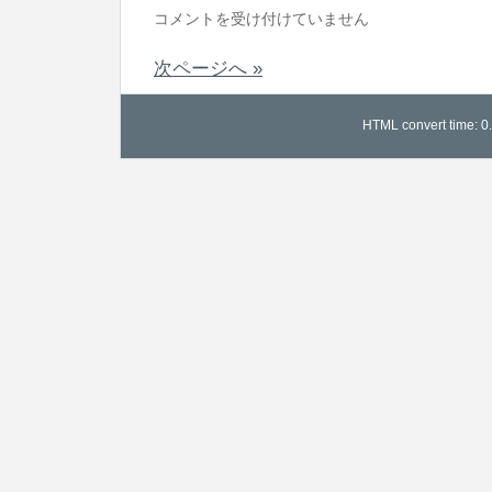
似
コメントを受け付けていません
顔
次ページへ »
絵
ス
HTML convert time: 0
ト
ラ
ッ
プ
*
は