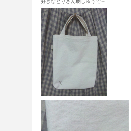
好きなとりさん刺しゅうで～