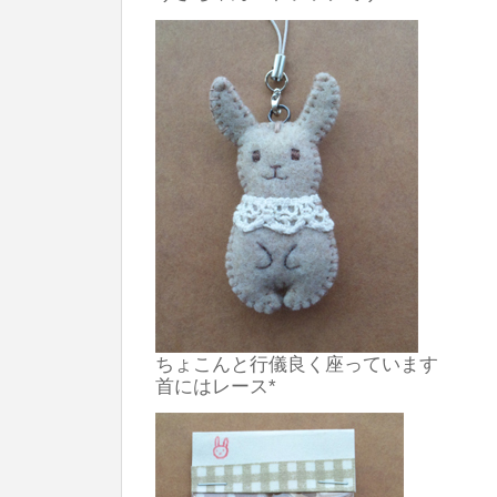
ちょこんと行儀良く座っています
首にはレース*