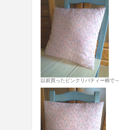
以前買ったピンクリバティー柄で～