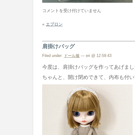
雑
コメントを受け付けていません
貨
«
エプロン
屋
コ
ト
肩掛けバッグ
リ
ス
Filed under:
ドール服
— eri @ 12:59:43
は
今度は、肩掛けバッグを作ってあげまし
ちゃんと、開け閉めできて、内布も付い