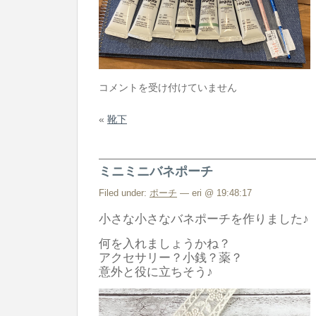
新
コメントを受け付けていません
作
«
靴下
構
想
中
ミニミニバネポーチ
は
Filed under:
ポーチ
— eri @ 19:48:17
小さな小さなバネポーチを作りました♪
何を入れましょうかね？
アクセサリー？小銭？薬？
意外と役に立ちそう♪