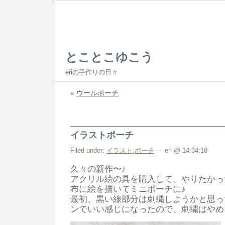
とことこゆこう
eriの手作りの日々
«
ウールポーチ
イラストポーチ
Filed under:
イラスト
,
ポーチ
— eri @ 14:34:18
久々の新作〜♪
アクリル絵の具を購入して、やりたかっ
布に絵を描いてミニポーチに♪
最初、黒い線部分は刺繍しようかと思っ
ンでいい感じになったので、刺繍はやめ