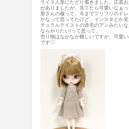
ライス人形にたどり着きました。正直お
がありましたが、見てたら可愛いなぁっ
形さんの服って、今までフリフリのドレ
かなって思ってたけど、インスタとか見
チュラルテイストの赤毛のアンみたいな
ならやりたい!って思って。
売り物はなかなか難しいですが、可愛い
です♡