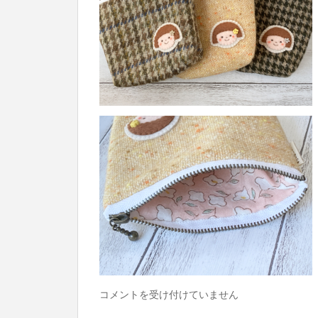
ウ
コメントを受け付けていません
ー