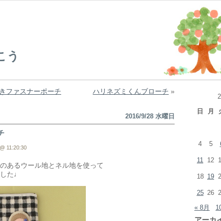
こう
きファスナーポーチ
ハリネズミくんブローチ
»
日
月
2016/9/28 水曜日
チ
4
5
@ 11:20:30
11
12
のあるウール地とネル地を使って
した♩
18
19
25
26
« 8月
1
アーカ