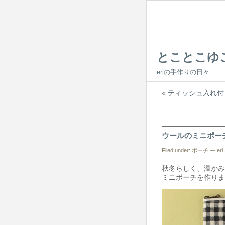
とことこゆ
eriの手作りの日々
«
ティッシュ入れ付
ウールのミニポー
Filed under:
ポーチ
— eri 
秋冬らしく、温かみ
ミニポーチを作りま