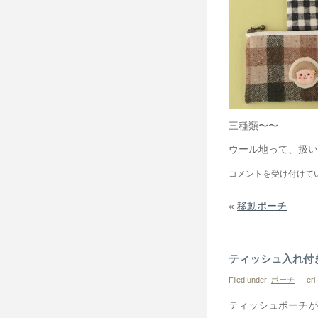
三種類〜〜
ウール地って、扱い
ウ
コメントを受け付けて
ー
«
移動ポーチ
ル
の
ミ
ティッシュ入れ付
ニ
ポ
Filed under:
ポーチ
— eri 
ー
ティッシュポーチが
チ