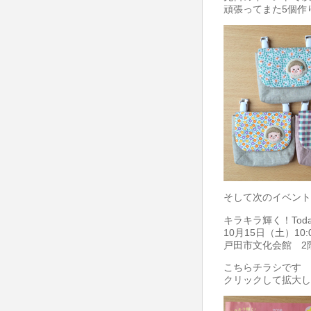
き
頑張ってまた5個作
フ
ァ
ス
ナ
ー
ポ
ー
チ
は
そして次のイベント
キラキラ輝く！Tod
10月15日（土）10:0
戸田市文化会館 2
こちらチラシです
クリックして拡大し