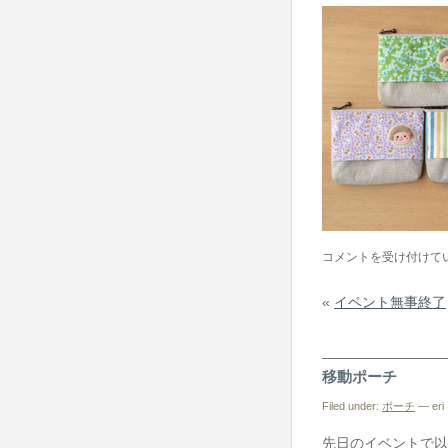
は
テ
コメントを受け付けて
ィ
«
イベント無事終了
ッ
シ
ュ
移動ポーチ
入
れ
Filed under:
ポーチ
— eri 
付
先日のイベントで以