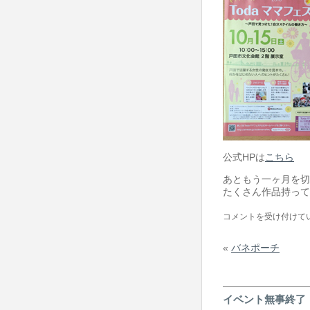
公式HPは
こちら
あともう一ヶ月を切
たくさん作品持って
移
コメントを受け付けて
動
«
バネポーチ
ポ
ー
チ
イベント無事終了
は