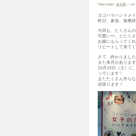
Filed under:
未分類
— eri 
ヨコハマハンドメイドマ
昨日、参加、無事終
今回も、たくさんの
可愛い〜、とたくさ
お嫁にもらってくれ
リピートして来てく
さて、終わりました
また来月があります
10月15日（土）
っています！
またたくさん作らな
頑張ります！