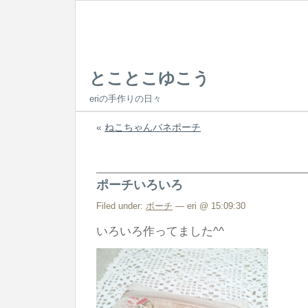
とことこゆこう
eriの手作りの日々
«
ねこちゃんバネポーチ
ポーチいろいろ
Filed under:
ポーチ
— eri @ 15:09:30
いろいろ作ってました^^