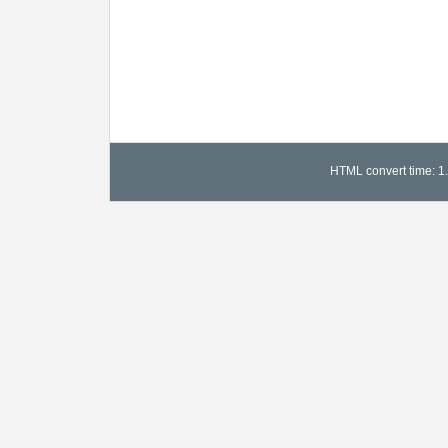
HTML convert time: 1