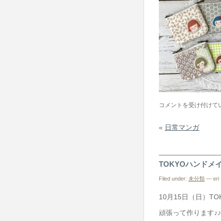
と
コメントを受け付けて
こ
«
日常マンガ
ち
ゃ
ん
TOKYOハンドメイド
の
ミ
Filed under:
未分類
— eri 
ニ
10月15日（日）T
ポ
頑張って作ります♪♪
ー