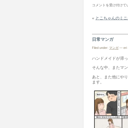
チ
TOKYO
コメントを受け付けて
は
ハ
«
とこちゃんのミニ
ン
ド
メ
日常マンガ
イ
ド
Filed under:
マンガ
— eri 
祭
ハンドメイドが滞っ
vol.4
そんな中、またマン
は
あと、また他にやり
ます。