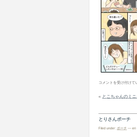
日
コメントを受け付けて
常
«
とこちゃんのミニ
マ
ン
ガ
とりさんポーチ
は
Filed under:
ポーチ
— eri 