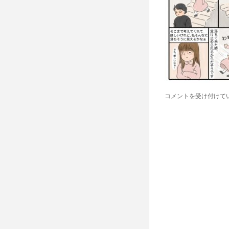
日
コメントを受け付けて
常
マ
ン
ガ
は