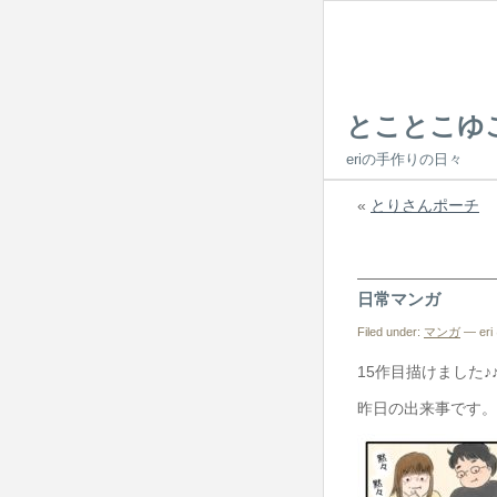
とことこゆ
eriの手作りの日々
«
とりさんポーチ
日常マンガ
Filed under:
マンガ
— eri 
15作目描けました♪
昨日の出来事です。