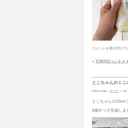
と
コメントを受け付けて
り
«
TOKYOハンドメイ
さ
ん
ポ
とこちゃんのミニ
ー
チ
Filed under:
ポーチ
— eri 
は
とこちゃんの10c
8個すべて完成しまし