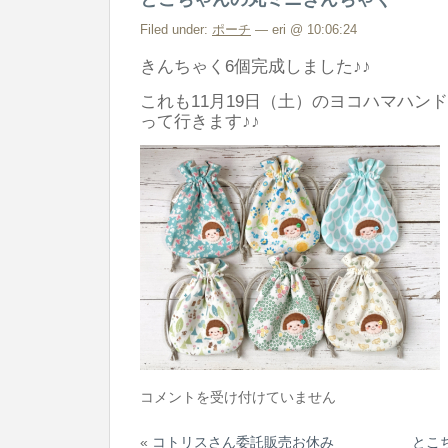
の
パ
Filed under:
ポーチ
— eri @ 10:06:24
ッ
きんちゃく6個完成しました♪♪
チ
これも11月19日（土）のヨコハマハン
ワ
って行きます♪♪
ー
ク
ポ
ー
チ
は
と
コメントを受け付けていません
こ
«
コトリスさん委託販売お休み
とこ
ち