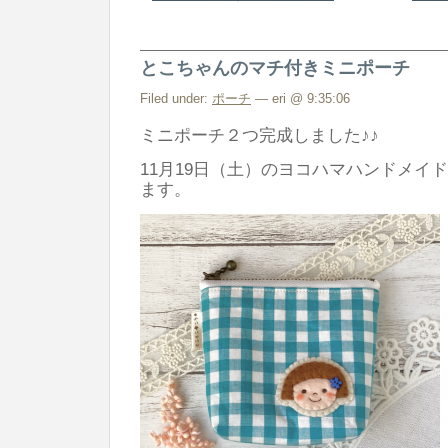
ゃ
ん
とこちゃんのマチ付きミニポーチ
の
丸
Filed under:
ポーチ
— eri @ 9:35:06
ミ
ミニポーチ２つ完成しました♪♪
ニ
11月19日（土）のヨコハマハンドメイ
き
ます。
ん
ち
ゃ
く
は