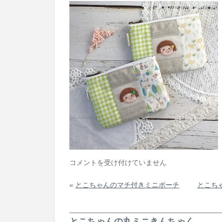
と
コメントを受け付けていません
こ
«
とこちゃんのマチ付きミニポーチ
とこち
ち
ゃ
ん
とこちゃんの丸ミニきんちゃく