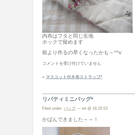
内布はフタと同じ生地
ホックで留めます
前より作るの早くなったかも～^^v
デ
コメントを受け付けていません
ジ
«
マスコット付き布ストラップ*
カ
メ
ケ
リバティミニバッグ*
ー
ス
Filed under:
バッグ
— eri @ 16:25:53
*
かばんできました～～！
は