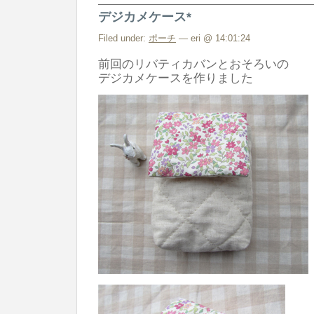
ケ
デジカメケース*
ー
ス
Filed under:
ポーチ
— eri @ 14:01:24
*
前回のリバティカバンとおそろいの
は
デジカメケースを作りました