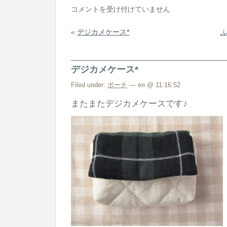
ふ
コメントを受け付けていません
か
«
デジカメケース*
ふ
か
ポ
デジカメケース*
ー
チ
Filed under:
ポーチ
— eri @ 11:16:52
＆
またまたデジカメケースです♪
シ
ュ
シ
ュ
*
は