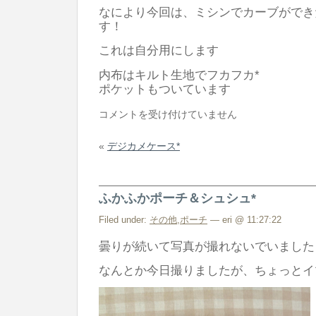
なにより今回は、ミシンでカーブができ
す！
これは自分用にします
内布はキルト生地でフカフカ*
ポケットもついています
ミ
コメントを受け付けていません
ニ
«
デジカメケース*
ミ
ニ
グ
ふかふかポーチ＆シュシュ*
ラ
ニ
Filed under:
その他
,
ポーチ
— eri @ 11:27:22
ー
曇りが続いて写真が撮れないでいました
*
なんとか今日撮りましたが、ちょっとイ
は