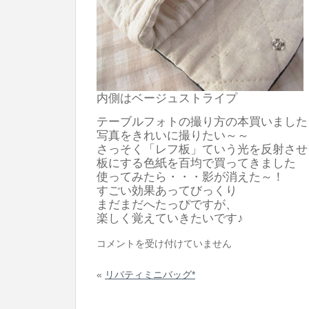
内側はベージュストライプ
テーブルフォトの撮り方の本買いました
写真をきれいに撮りたい～～
さっそく「レフ板」ていう光を反射させ
板にする色紙を百均で買ってきました
使ってみたら・・・影が消えた～！
すごい効果あってびっくり
まだまだへたっぴですが、
楽しく覚えていきたいです♪
デ
コメントを受け付けていません
ジ
«
リバティミニバッグ*
カ
メ