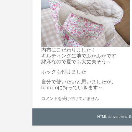
内布にこだわりました！
キルティング生地でふかふかです
綿麻なので夏でも大丈夫そう～
ホックも付けました
自分で使いたいと思いましたが、
toritocoに持っていきます～
リ
コメントを受け付けていません
バ
テ
HTML convert time: 0
ィ
ミ