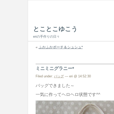
とことこゆこう
eriの手作りの日々
«
ふかふかポーチ＆シュシュ*
ミニミニグラニー*
Filed under:
バッグ
— eri @ 14:52:30
バッグできました～
一気に作ってヘロヘロ状態です^^