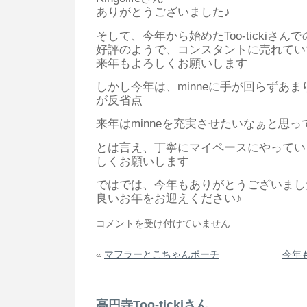
ありがとうございました♪
そして、今年から始めたToo-tickiさ
好評のようで、コンスタントに売れてい
来年もよろしくお願いします
しかし今年は、minneに手が回らずあ
が反省点
来年はminneを充実させたいなぁと思っ
とは言え、丁寧にマイペースにやってい
しくお願いします
ではでは、今年もありがとうございまし
良いお年をお迎えください♪
今
コメントを受け付けていません
年
«
マフラーとこちゃんポーチ
今年
も
あ
り
高円寺Too-tickiさん