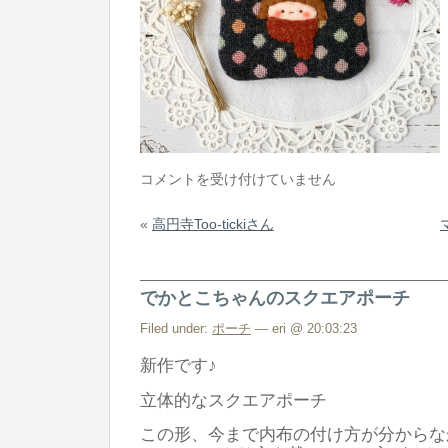
マ
コメントを受け付けていません
フ
«
高円寺Too-tickiさん
ラ
ー
と
でかとこちゃんのスクエアポーチ
こ
ち
Filed under:
ポーチ
— eri @ 20:03:23
ゃ
新作です♪
ん
立体的なスクエアポーチ
ポ
ー
この形、今まで内布の付け方が分からな