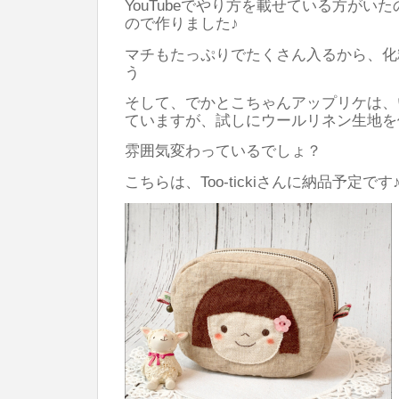
YouTubeでやり方を載せている方がい
チ
ので作りました♪
は
マチもたっぷりでたくさん入るから、化
う
そして、でかとこちゃんアップリケは、
ていますが、試しにウールリネン生地を
雰囲気変わっているでしょ？
こちらは、Too-tickiさんに納品予定です