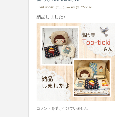
が
と
Filed under:
ポーチ
— eri @ 7:55:39
う
納品しました♪
ご
ざ
い
ま
し
た
は
高
コメントを受け付けていません
円