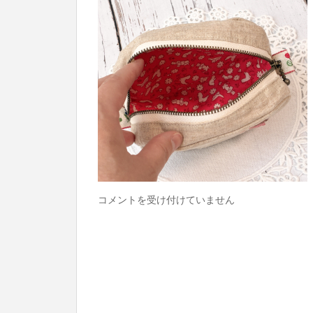
で
コメントを受け付けていません
か
と
こ
ち
ゃ
ん