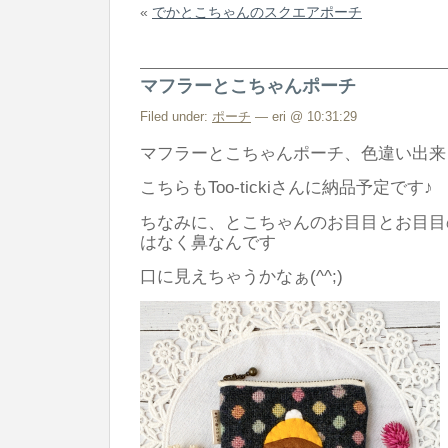
«
でかとこちゃんのスクエアポーチ
寺
Too-
ticki
マフラーとこちゃんポーチ
さ
ん
Filed under:
ポーチ
— eri @ 10:31:29
は
マフラーとこちゃんポーチ、色違い出来
こちらもToo-tickiさんに納品予定です♪
ちなみに、とこちゃんのお目目とお目目
はなく鼻なんです
口に見えちゃうかなぁ(^^;)