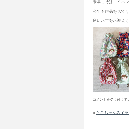
来年こそは、イベン
今年も作品を見てく
良いお年をお迎えく
と
コメントを受け付けて
こ
«
とこちゃんのイラ
ち
ゃ
ん