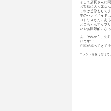
そして店長さんに聞
お客様に大人気なん
これは想像もしてま
本のハンドメイドは
コトリスさんにある
とこちゃんアップリ
いやぁ国際的になっ
あ、それから、先月は
います♡
在庫が減ってきて少
と
コメントを受け付けて
こ
ち
ゃ
ん
の
ミ
ニ
丸
き