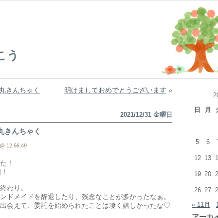
こう
丸きんちゃく
明けましておめでとうございます
»
2
日
月
2021/12/31 金曜日
丸きんちゃく
5
6
@ 12:56:49
12
13
た！
個！
19
20
終わり。
26
27
ンドメイドを辞退したり、残念なことが多かったなぁ。
« 11月
出会えて、委託を始められたことは凄く嬉しかったな♡
アーカ