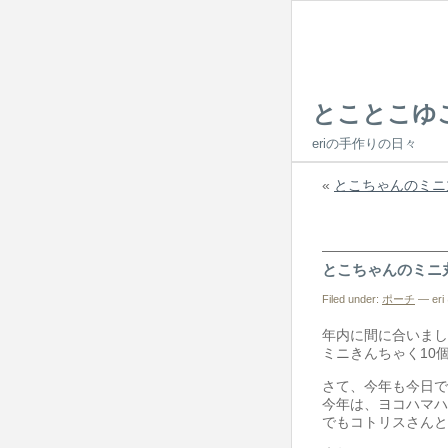
とことこゆ
eriの手作りの日々
«
とこちゃんのミニ
とこちゃんのミニ
Filed under:
ポーチ
— eri 
年内に間に合いまし
ミニきんちゃく10
さて、今年も今日で
今年は、ヨコハマハ
でもコトリスさんと