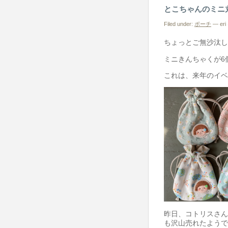
とこちゃんのミニ
の
ミ
Filed under:
ポーチ
— eri 
ニ
ちょっとご無沙汰し
丸
ミニきんちゃくが6
き
ん
これは、来年のイベ
ち
ゃ
く
は
昨日、コトリスさん
も沢山売れたようで