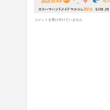
名
コメントを受け付けていません
詞
と
値
札
は