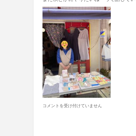
toritoco
コメントを受け付けていません
1day
シ
ョ
ッ