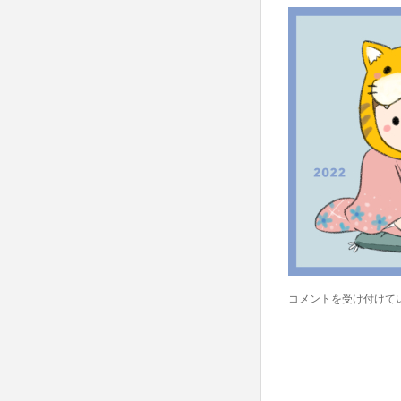
明
コメントを受け付けて
け
ま
し
て