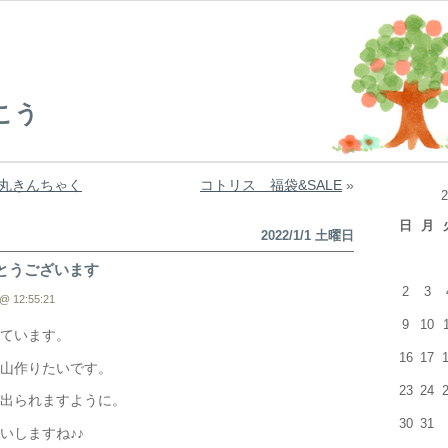
こう
丸きんちゃく
コトリス 福袋&SALE
»
日
月
2022/1/1 土曜日
とうございます
2
3
@ 12:55:21
9
10
ています。
16
17
山作りたいです。
23
24
出られますように。
30
31
いしますね♪♪