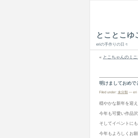
とことこゆ
eriの手作りの日々
«
とこちゃんのミニ
明けましておめで
Filed under:
未分類
— eri 
穏やかな新年を迎え
今年も可愛い作品沢
そしてイベントにも
今年もよろしくお願