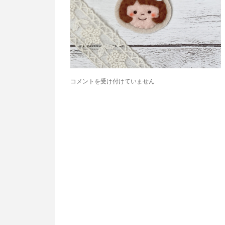
と
コメントを受け付けていません
こ
ち
ゃ
ん
は